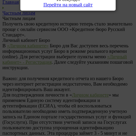
Главная
Перейти на новый сайт
Частным лицам
Частным лицам
Получить свою кредитную историю теперь стало значительно
проще с онлайн сервисом ООО «Кредитное бюро Русский
Стандарт».
Личный кабинет Бюро
В
«Личном кабинете»
Бюро для Вас доступен весь перечень
информационных услуг Бюро в режиме реального времени
(online). Для регистрации выберите пункты меню
«Личный
кабинет» - Регистрация
. Далее следуйте указаниям пошаговой
инструкции.
Важно: для получения кредитного отчета из нашего Бюро
через интернет регистрации недостаточно, Вам необходимо
идентифицировать Ваш аккаунт.
Для подтверждения личности в «
Личном кабинете
» мы
применяем Единую систему идентификации и
аутентификации (ЕСИА), чтобы ей воспользоваться
пользователю необходимо иметь подтвержденную учетную
запись на Едином портале государственных услуг и функций
(Госуслуги). При отсутствии учетной записи на Госуслугах
пользователю доступна упрощенная идентификацию
паспортных данных. Эта процедура займет 3 - 5 минут и не