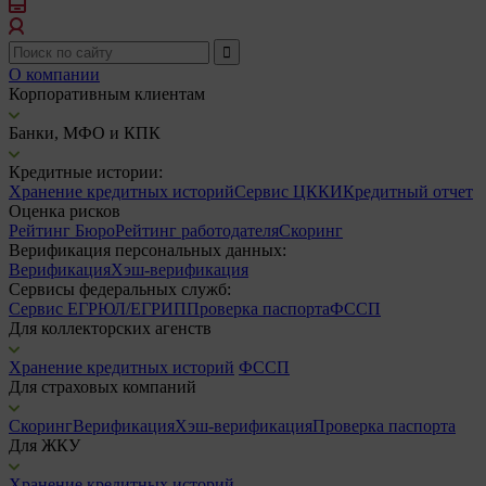
О компании
Корпоративным клиентам
Банки, МФО и КПК
Кредитные истории:
Хранение кредитных историй
Сервис ЦККИ
Кредитный отчет
Оценка рисков
Рейтинг Бюро
Рейтинг работодателя
Скоринг
Верификация персональных данных:
Верификация
Хэш-верификация
Сервисы федеральных служб:
Сервис ЕГРЮЛ/ЕГРИП
Проверка паспорта
ФССП
Для коллекторских агенств
Хранение кредитных историй
ФССП
Для страховых компаний
Скоринг
Верификация
Хэш-верификация
Проверка паспорта
Для ЖКУ
Хранение кредитных историй