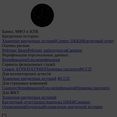
Банки, МФО и КПК
Кредитные истории:
Хранение кредитных историй
Сервис ЦККИ
Кредитный отчет
Оценка рисков:
Рейтинг Бюро
Рейтинг работодателя
Скоринг
Верификация персональных данных:
Верификация
Хэш-верификация
Сервисы федеральных служб:
Сервис ЕГРЮЛ/ЕГРИП
Проверка паспорта
ФССП
Для коллекторских агенств
Хранение кредитных историй
ФССП
Для страховых компаний
Скоринг
Верификация
Хэш-верификация
Проверка паспорта
Для ЖКУ
Хранение кредитных историй
Кредитный отчет
Запрос/выписка ЦККИ
Скоринг
Оповещения
Подписка
Исправление кредитной истории