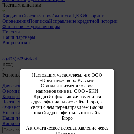
Частным клиентам
Кредитный отчет
Запрос/выписка ЦККИ
Скоринг
Оповещения
Подписка
Исправление кредитной истории
Финансовым управляющим
Новости
Наши партнеры
Вопрос-ответ
8 (495) 609-64-24
Вход
/
Настоящим уведомляем, что ООО
Регистрация
«Кредитное бюро Русский
Стандарт» изменило свое
Для физических лиц
Для корпоративных клиентов
наименование на ООО «БКИ
О компании
КредитИнфо», так же изменился
Корпоративным клиентам
адрес официального сайта Бюро, в
Частным клиентам
связи с чем перенаправляем Вас на
Финансовым управляющим
новый адрес официального сайта
Новости
Бюро
Наши партнеры
Вопрос-ответ
Автоматическое перенаправление через
10 секунд...