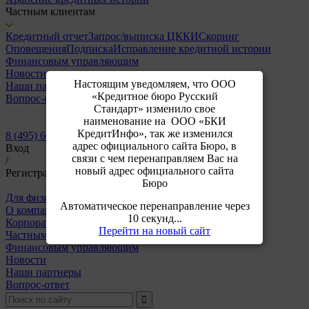
Частным клиентам
Кредитный отчет
Запрос/выписка ЦККИ
Скоринг
Оповещения
Подписка
Исправление кредитной истории
Финансовым управляющим
Новости
Настоящим уведомляем, что ООО
Наши партнеры
«Кредитное бюро Русский
Вопрос-ответ
Стандарт» изменило свое
наименование на ООО «БКИ
КредитИнфо», так же изменился
8 (495) 609-64-24
адрес официального сайта Бюро, в
Вход
связи с чем перенаправляем Вас на
/
новый адрес официального сайта
Регистрация
Бюро
Для физических лиц
Для корпоративных клиентов
Автоматическое перенаправление через
О компании
10 секунд...
Корпоративным клиентам
Перейти на новый сайт
Частным клиентам
Финансовым управляющим
Новости
Наши партнеры
Вопрос-ответ