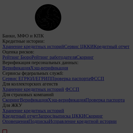
Банки, МФО и КПК
Кредитные истории:
Хранение кредитных историй
Сервис ЦККИ
Кредитный отчет
Оценка рисков:
Рейтинг Бюро
Рейтинг работодателя
Скоринг
Верификация персональных данных:
Верификация
Хэш-верификация
Сервисы федеральных служб:
Сервис ЕГРЮЛ/ЕГРИП
Проверка паспорта
ФССП
Для коллекторских агенств
Хранение кредитных историй
ФССП
Для страховых компаний
Скоринг
Верификация
Хэш-верификация
Проверка паспорта
Для ЖКУ
Хранение кредитных историй
Кредитный отчет
Запрос/выписка ЦККИ
Скоринг
Оповещения
Подписка
Исправление кредитной истории