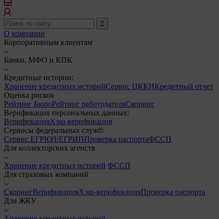
О компании
Корпоративным клиентам
Банки, МФО и КПК
Кредитные истории:
Хранение кредитных историй
Сервис ЦККИ
Кредитный отчет
Оценка рисков
Рейтинг Бюро
Рейтинг работодателя
Скоринг
Верификация персональных данных:
Верификация
Хэш-верификация
Сервисы федеральных служб:
Сервис ЕГРЮЛ/ЕГРИП
Проверка паспорта
ФССП
Для коллекторских агенств
Хранение кредитных историй
ФССП
Для страховых компаний
Скоринг
Верификация
Хэш-верификация
Проверка паспорта
Для ЖКУ
Хранение кредитных историй