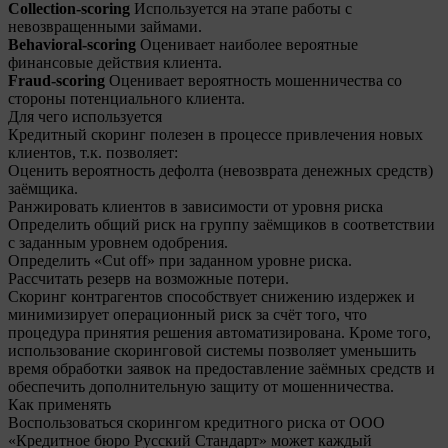
Collection-scoring
Используется на этапе работы с
невозвращенными займами.
Behavioral-scoring
Оценивает наиболее вероятные
финансовые действия клиента.
Fraud-scoring
Оценивает вероятность мошенничества со
стороны потенциального клиента.
Для чего используется
Кредитный скоринг полезен в процессе привлечения новых
клиентов, т.к. позволяет:
Оценить вероятность дефолта (невозврата денежных средств)
заёмщика.
Ранжировать клиентов в зависимости от уровня риска
Определить общий риск на группу заёмщиков в соответствии
с заданным уровнем одобрения.
Определить «Cut off» при заданном уровне риска.
Рассчитать резерв на возможные потери.
Скоринг контрагентов способствует снижению издержек и
минимизирует операционный риск за счёт того, что
процедура принятия решения автоматизирована. Кроме того,
использование скоринговой системы позволяет уменьшить
время обработки заявок на предоставление заёмных средств и
обеспечить дополнительную защиту от мошенничества.
Как применять
Воспользоваться скорингом кредитного риска от ООО
«Кредитное бюро Русский Стандарт» может каждый