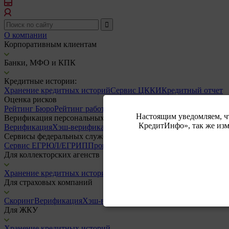
О компании
Корпоративным клиентам
Банки, МФО и КПК
Кредитные истории:
Хранение кредитных историй
Сервис ЦККИ
Кредитный отчет
Оценка рисков
Рейтинг Бюро
Рейтинг работодателя
Скоринг
Настоящим уведомляем, 
Верификация персональных данных:
КредитИнфо», так же изм
Верификация
Хэш-верификация
Сервисы федеральных служб:
Сервис ЕГРЮЛ/ЕГРИП
Проверка паспорта
ФССП
Для коллекторских агенств
Хранение кредитных историй
ФССП
Для страховых компаний
Скоринг
Верификация
Хэш-верификация
Проверка паспорта
Для ЖКУ
Хранение кредитных историй