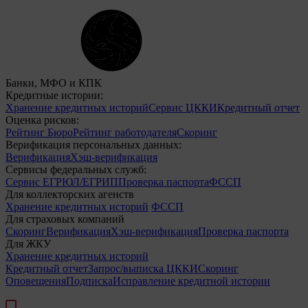
Банки, МФО и КПК
Кредитные истории:
Хранение кредитных историй
Сервис ЦККИ
Кредитный отчет
Оценка рисков:
Рейтинг Бюро
Рейтинг работодателя
Скоринг
Верификация персональных данных:
Верификация
Хэш-верификация
Сервисы федеральных служб:
Сервис ЕГРЮЛ/ЕГРИП
Проверка паспорта
ФССП
Для коллекторских агенств
Хранение кредитных историй
ФССП
Для страховых компаний
Скоринг
Верификация
Хэш-верификация
Проверка паспорта
Для ЖКУ
Хранение кредитных историй
Кредитный отчет
Запрос/выписка ЦККИ
Скоринг
Оповещения
Подписка
Исправление кредитной истории