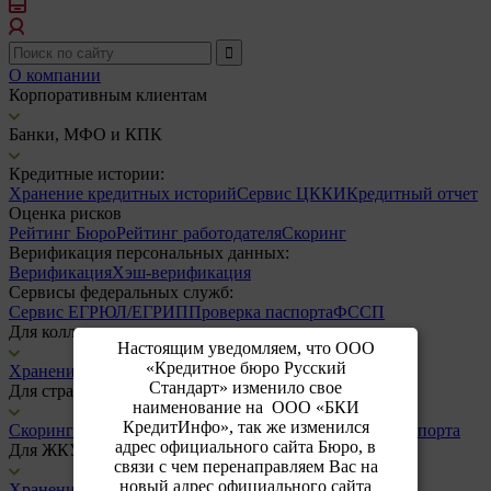
О компании
Корпоративным клиентам
Банки, МФО и КПК
Кредитные истории:
Хранение кредитных историй
Сервис ЦККИ
Кредитный отчет
Оценка рисков
Рейтинг Бюро
Рейтинг работодателя
Скоринг
Верификация персональных данных:
Верификация
Хэш-верификация
Сервисы федеральных служб:
Сервис ЕГРЮЛ/ЕГРИП
Проверка паспорта
ФССП
Для коллекторских агенств
Настоящим уведомляем, что ООО
«Кредитное бюро Русский
Хранение кредитных историй
ФССП
Стандарт» изменило свое
Для страховых компаний
наименование на ООО «БКИ
КредитИнфо», так же изменился
Скоринг
Верификация
Хэш-верификация
Проверка паспорта
адрес официального сайта Бюро, в
Для ЖКУ
связи с чем перенаправляем Вас на
новый адрес официального сайта
Хранение кредитных историй