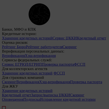
Банки, МФО и КПК
Кредитные истории:
Хранение кредитных историй
Сервис ЦККИ
Кредитный отчет
Оценка рисков:
Рейтинг Бюро
Рейтинг работодателя
Скоринг
Верификация персональных данных:
Верификация
Хэш-верификация
Сервисы федеральных служб:
Сервис ЕГРЮЛ/ЕГРИП
Проверка паспорта
ФССП
Для коллекторских агенств
Хранение кредитных историй
ФССП
Для страховых компаний
Скоринг
Верификация
Хэш-верификация
Проверка паспорта
Для ЖКУ
Хранение кредитных историй
Кредитный отчет
Запрос/выписка ЦККИ
Скоринг
Оповещения
Подписка
Исправление кредитной истории