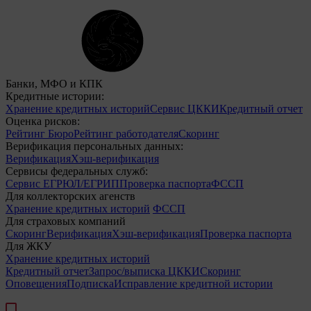
Банки, МФО и КПК
Кредитные истории:
Хранение кредитных историй
Сервис ЦККИ
Кредитный отчет
Оценка рисков:
Рейтинг Бюро
Рейтинг работодателя
Скоринг
Верификация персональных данных:
Верификация
Хэш-верификация
Сервисы федеральных служб:
Сервис ЕГРЮЛ/ЕГРИП
Проверка паспорта
ФССП
Для коллекторских агенств
Хранение кредитных историй
ФССП
Для страховых компаний
Скоринг
Верификация
Хэш-верификация
Проверка паспорта
Для ЖКУ
Хранение кредитных историй
Кредитный отчет
Запрос/выписка ЦККИ
Скоринг
Оповещения
Подписка
Исправление кредитной истории