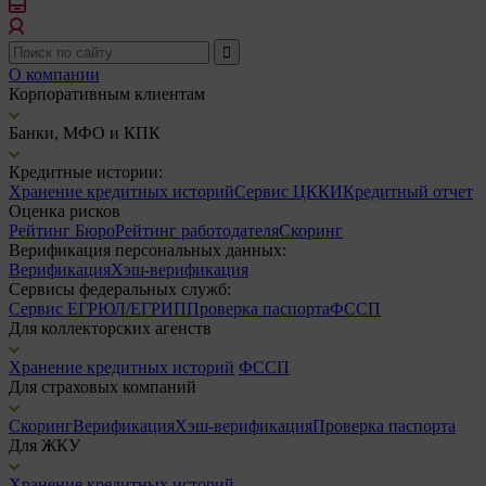
О компании
Корпоративным клиентам
Банки, МФО и КПК
Кредитные истории:
Хранение кредитных историй
Сервис ЦККИ
Кредитный отчет
Оценка рисков
Рейтинг Бюро
Рейтинг работодателя
Скоринг
Верификация персональных данных:
Верификация
Хэш-верификация
Сервисы федеральных служб:
Сервис ЕГРЮЛ/ЕГРИП
Проверка паспорта
ФССП
Для коллекторских агенств
Хранение кредитных историй
ФССП
Для страховых компаний
Скоринг
Верификация
Хэш-верификация
Проверка паспорта
Для ЖКУ
Хранение кредитных историй