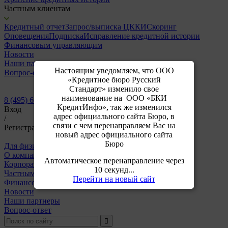
Частным клиентам
Кредитный отчет
Запрос/выписка ЦККИ
Скоринг
Оповещения
Подписка
Исправление кредитной истории
Финансовым управляющим
Новости
Наши партнеры
Настоящим уведомляем, что ООО
Вопрос-ответ
«Кредитное бюро Русский
Стандарт» изменило свое
наименование на ООО «БКИ
8 (495) 609-64-24
КредитИнфо», так же изменился
Вход
адрес официального сайта Бюро, в
/
связи с чем перенаправляем Вас на
Регистрация
новый адрес официального сайта
Бюро
Для физических лиц
Для корпоративных клиентов
О компании
Автоматическое перенаправление через
Корпоративным клиентам
10 секунд...
Частным клиентам
Перейти на новый сайт
Финансовым управляющим
Новости
Наши партнеры
Вопрос-ответ