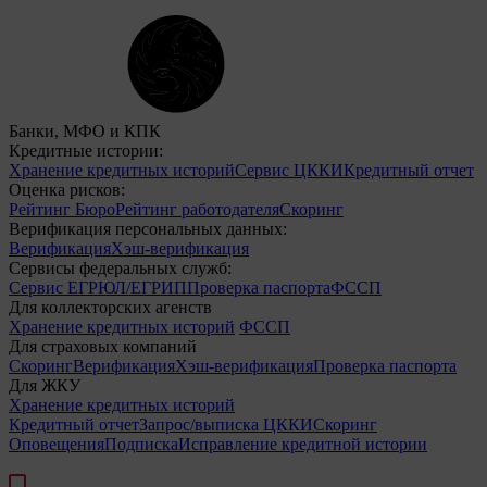
Банки, МФО и КПК
Кредитные истории:
Хранение кредитных историй
Сервис ЦККИ
Кредитный отчет
Оценка рисков:
Рейтинг Бюро
Рейтинг работодателя
Скоринг
Верификация персональных данных:
Верификация
Хэш-верификация
Сервисы федеральных служб:
Сервис ЕГРЮЛ/ЕГРИП
Проверка паспорта
ФССП
Для коллекторских агенств
Хранение кредитных историй
ФССП
Для страховых компаний
Скоринг
Верификация
Хэш-верификация
Проверка паспорта
Для ЖКУ
Хранение кредитных историй
Кредитный отчет
Запрос/выписка ЦККИ
Скоринг
Оповещения
Подписка
Исправление кредитной истории