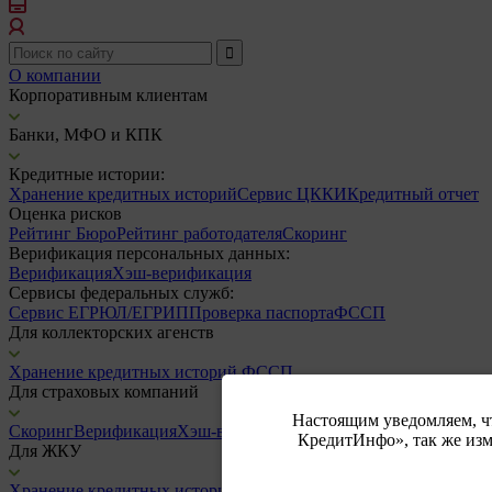
О компании
Корпоративным клиентам
Банки, МФО и КПК
Кредитные истории:
Хранение кредитных историй
Сервис ЦККИ
Кредитный отчет
Оценка рисков
Рейтинг Бюро
Рейтинг работодателя
Скоринг
Верификация персональных данных:
Верификация
Хэш-верификация
Сервисы федеральных служб:
Сервис ЕГРЮЛ/ЕГРИП
Проверка паспорта
ФССП
Для коллекторских агенств
Хранение кредитных историй
ФССП
Для страховых компаний
Настоящим уведомляем, 
Скоринг
Верификация
Хэш-верификация
Проверка паспорта
КредитИнфо», так же изм
Для ЖКУ
Хранение кредитных историй