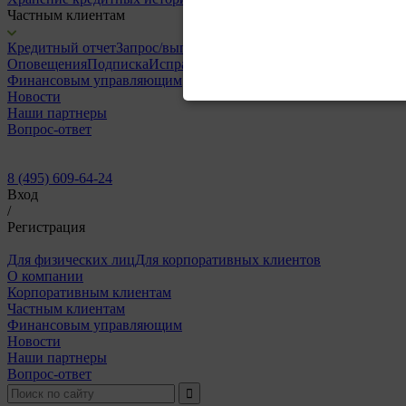
Частным клиентам
Кредитный отчет
Запрос/выписка ЦККИ
Скоринг
Оповещения
Подписка
Исправление кредитной истории
Финансовым управляющим
Новости
Наши партнеры
Вопрос-ответ
8 (495) 609-64-24
Вход
/
Регистрация
Для физических лиц
Для корпоративных клиентов
О компании
Корпоративным клиентам
Частным клиентам
Финансовым управляющим
Новости
Наши партнеры
Вопрос-ответ