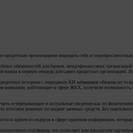
е кредитным организациям защищать себя от недобросовестных 
нейших обязанностей для банков, микрофинансовых организаций
 важна в первую очередь для самих кредитных организаций. Не 
кредитных историях», передавать КИ заёмщиков обязаны не толь
том компании, работающие в сфере ЖКХ, получили возможность
чить исчерпывающие и актуальные сведения как по физическим,
ти итоговое решение по выдаче заемных средств. Без тщательн
ости и одним из лидеров в сфере хранения информации, котора
ологичную платформу, что позволяет нам предлагать партнёрам