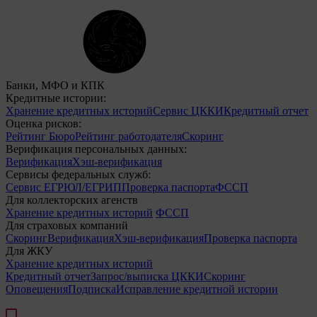
Банки, МФО и КПК
Кредитные истории:
Хранение кредитных историй
Сервис ЦККИ
Кредитный отчет
Оценка рисков:
Рейтинг Бюро
Рейтинг работодателя
Скоринг
Верификация персональных данных:
Верификация
Хэш-верификация
Сервисы федеральных служб:
Сервис ЕГРЮЛ/ЕГРИП
Проверка паспорта
ФССП
Для коллекторских агенств
Хранение кредитных историй
ФССП
Для страховых компаний
Скоринг
Верификация
Хэш-верификация
Проверка паспорта
Для ЖКУ
Хранение кредитных историй
Кредитный отчет
Запрос/выписка ЦККИ
Скоринг
Оповещения
Подписка
Исправление кредитной истории