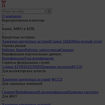
О компании
Корпоративным клиентам
Банки, МФО и КПК
Кредитные истории:
Хранение кредитных историй
Сервис ЦККИ
Кредитный отчет
Оценка рисков
Рейтинг Бюро
Рейтинг работодателя
Скоринг
Верификация персональных данных:
Верификация
Хэш-верификация
Сервисы федеральных служб:
Сервис ЕГРЮЛ/ЕГРИП
Проверка паспорта
ФССП
Для коллекторских агенств
Хранение кредитных историй
ФССП
Для страховых компаний
Скоринг
Верификация
Хэш-верификация
Проверка паспорта
Для ЖКУ
Хранение кредитных историй