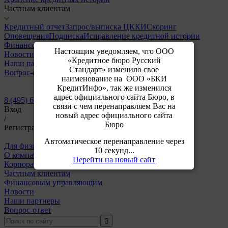
Частным клиентам
Кредитный отчет
Запрос/выписка ЦККИ
Скоринг
Оповещения
Подписка
Исправление кредитной истории
Финансовым управляющим
Настоящим уведомляем, что ООО
Новости
«Кредитное бюро Русский
Наши партнеры
Стандарт» изменило свое
Вопрос-ответ
наименование на ООО «БКИ
КредитИнфо», так же изменился
адрес официального сайта Бюро, в
8 (495) 609-64-24
связи с чем перенаправляем Вас на
Вход
новый адрес официального сайта
/
Бюро
Регистрация
Автоматическое перенаправление через
Для физических лиц
Для корпоративных клиентов
10 секунд...
О компании
Перейти на новый сайт
Корпоративным клиентам
Частным клиентам
Финансовым управляющим
Новости
Наши партнеры
Вопрос-ответ